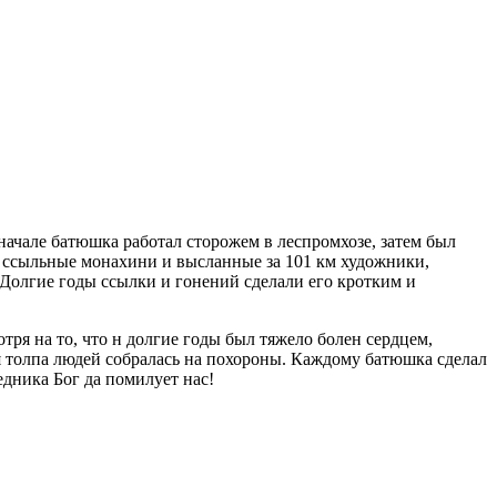
начале батюшка работал сторожем в леспромхозе, затем был
а, ссыльные монахини и высланные за 101 км художники,
. Долгие годы ссылки и гонений сделали его кротким и
я на то, что н долгие годы был тяжело болен сердцем,
я толпа людей собралась на похороны. Каждому батюшка сделал
дника Бог да помилует нас!