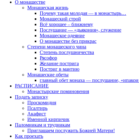
О монашестве
Монашеская жизнь
Почему такая молодая — в монастырь…
Монашеский строй
Всё хорошее – ближнему
Послушание — «дьякония», служение
Монашеское одеяние
О монашестве без прикрас
Степени монашеского чина
Степень послушничества
Рясофор
Желание пострига
Постриг в мантию
Монашеские обеты
главный обет монаха — послушание, «ипакои
РАСПИСАНИЕ
Монастырские поминовения
Подать записку
Проскомидия
Псалтирь
Акафист
Именной кирпичик
Паломникам и трудникам
Приглашаем послужить Божией Матери!
Как проехать