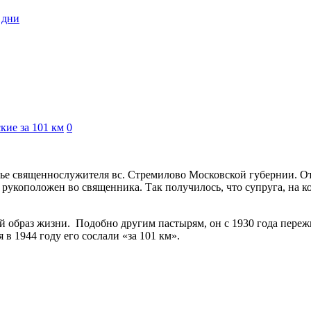
 дни
ие за 101 км
0
мье священнослужителя вс. Стремилово Московской губернии. От
укоположен во священника. Так получилось, что супруга, на ко
образ жизни. Подобно другим пастырям, он с 1930 года пережи
 в 1944 году его сослали «за 101 км».