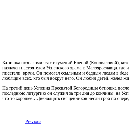
Батюшка познакомился с игумений Еленой (Коноваловой), кото
назначен настоятелем Успенского храма г. Малоярославца. где
писатели, врачи. Он помогал ссыльным и бедным людям в беде: 
любящим всех, кто был вокруг него. Он любил детей, жалел ж
На третий день Успения Пресвятой Богородицы батюшка после 
последнюю литургию он служил за три дня до кончины, на Усп
что-то хорошее…Двенадцать священников несли гроб по очеред
Previous