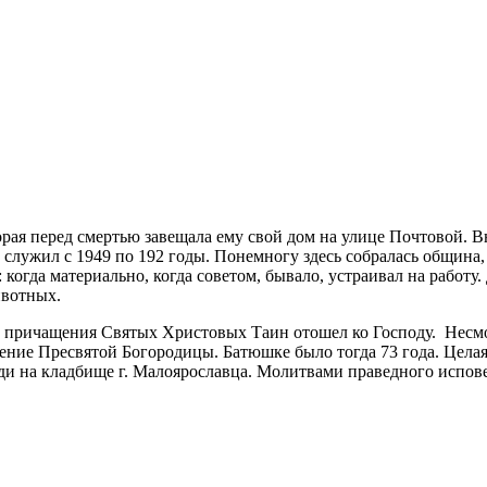
рая перед смертью завещала ему свой дом на улице Почтовой. В
 и служил с 1949 по 192 годы. Понемногу здесь собралась общин
когда материально, когда советом, бывало, устраивал на работу
ивотных.
причащения Святых Христовых Таин отошел ко Господу. Несмотр
ение Пресвятой Богородицы. Батюшке было тогда 73 года. Цела
и на кладбище г. Малоярославца. Молитвами праведного испове