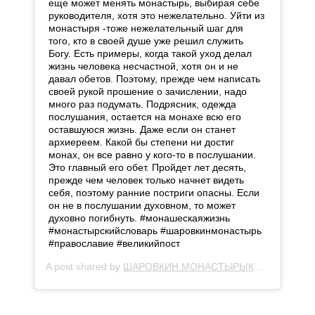
еще может менять монастырь, выбирая себе
руководителя, хотя это нежелательно. Уйти из
монастыря -тоже нежелательный шаг для
того, кто в своей душе уже решил служить
Богу. Есть примеры, когда такой уход делал
жизнь человека несчастной, хотя он и не
давал обетов. Поэтому, прежде чем написать
своей рукой прошение о зачислении, надо
много раз подумать. Подрясник, одежда
послушания, остается на монахе всю его
оставшуюся жизнь. Даже если он станет
архиереем. Какой бы степени ни достиг
монах, он все равно у кого-то в послушании.
Это главный его обет. Пройдет лет десять,
прежде чем человек только начнет видеть
себя, поэтому ранние постриги опасны. Если
он не в послушании духовном, то может
духовно погибнуть. #монашескаяжизнь
#монастырскийсловарь #шаровкинмонастырь
#православие #великийпост
A post shared by
ШАРОВКИН МОНАСТЫРЬ|КАЛУЖСК ОБЛ