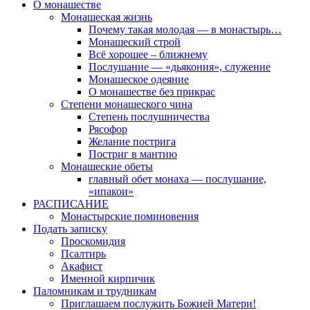
О монашестве
Монашеская жизнь
Почему такая молодая — в монастырь…
Монашеский строй
Всё хорошее – ближнему
Послушание — «дьякония», служение
Монашеское одеяние
О монашестве без прикрас
Степени монашеского чина
Степень послушничества
Рясофор
Желание пострига
Постриг в мантию
Монашеские обеты
главный обет монаха — послушание,
«ипакои»
РАСПИСАНИЕ
Монастырские поминовения
Подать записку
Проскомидия
Псалтирь
Акафист
Именной кирпичик
Паломникам и трудникам
Приглашаем послужить Божией Матери!