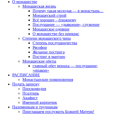
О монашестве
Монашеская жизнь
Почему такая молодая — в монастырь…
Монашеский строй
Всё хорошее – ближнему
Послушание — «дьякония», служение
Монашеское одеяние
О монашестве без прикрас
Степени монашеского чина
Степень послушничества
Рясофор
Желание пострига
Постриг в мантию
Монашеские обеты
главный обет монаха — послушание,
«ипакои»
РАСПИСАНИЕ
Монастырские поминовения
Подать записку
Проскомидия
Псалтирь
Акафист
Именной кирпичик
Паломникам и трудникам
Приглашаем послужить Божией Матери!