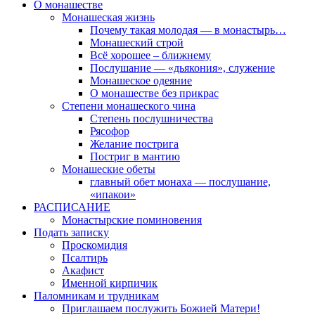
О монашестве
Монашеская жизнь
Почему такая молодая — в монастырь…
Монашеский строй
Всё хорошее – ближнему
Послушание — «дьякония», служение
Монашеское одеяние
О монашестве без прикрас
Степени монашеского чина
Степень послушничества
Рясофор
Желание пострига
Постриг в мантию
Монашеские обеты
главный обет монаха — послушание,
«ипакои»
РАСПИСАНИЕ
Монастырские поминовения
Подать записку
Проскомидия
Псалтирь
Акафист
Именной кирпичик
Паломникам и трудникам
Приглашаем послужить Божией Матери!