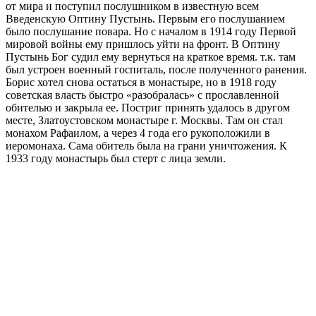
от мира и поступил послушником в известную всем
Введенскую Оптину Пустынь. Первым его послушанием
было послушание повара. Но с началом в 1914 году Первой
мировой войны ему пришлось уйти на фронт. В Оптину
Пустынь Бог судил ему вернуться на краткое время. т.к. там
был устроен военный госпиталь, после полученного ранения.
Борис хотел снова остаться в монастыре, но в 1918 году
советская власть быстро «разобралась» с прославленной
обителью и закрыла ее. Постриг принять удалось в другом
месте, Златоустовском монастыре г. Москвы. Там он стал
монахом Рафаилом, а через 4 года его рукоположили в
иеромонаха. Сама обитель была на грани уничтожения. К
1933 году монастырь был стерт с лица земли.