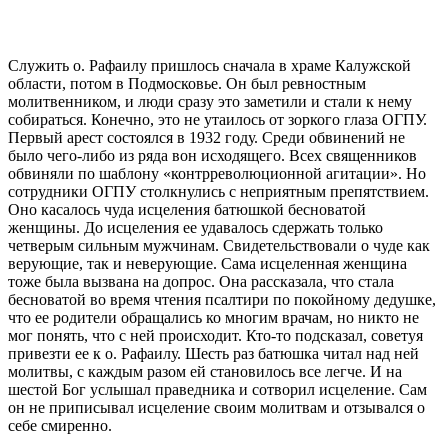
Служить о. Рафаилу пришлось сначала в храме Калужской
области, потом в Подмосковье. Он был ревностным
молитвенником, и люди сразу это заметили и стали к нему
собираться. Конечно, это не утаилось от зоркого глаза ОГПУ.
Первый арест состоялся в 1932 году. Среди обвинений не
было чего-либо из ряда вон исходящего. Всех священников
обвиняли по шаблону «контрреволюционной агитации». Но
сотрудники ОГПУ столкнулись с неприятным препятствием.
Оно касалось чуда исцеления батюшкой бесноватой
женщины. До исцеления ее удавалось сдержать только
четверым сильным мужчинам. Свидетельствовали о чуде как
верующие, так и неверующие. Сама исцеленная женщина
тоже была вызвана на допрос. Она рассказала, что стала
бесноватой во время чтения псалтири по покойному дедушке,
что ее родители обращались ко многим врачам, но никто не
мог понять, что с ней происходит. Кто-то подсказал, советуя
привезти ее к о. Рафаилу. Шесть раз батюшка читал над ней
молитвы, с каждым разом ей становилось все легче. И на
шестой Бог услышал праведника и сотворил исцеление. Сам
он не приписывал исцеление своим молитвам и отзывался о
себе смиренно.