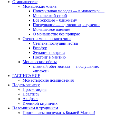
О монашестве
Монашеская жизнь
Почему такая молодая — в монастырь…
Монашеский строй
Всё хорошее – ближнему
Послушание — «дьякония», служение
Монашеское одеяние
О монашестве без прикрас
Степени монашеского чина
Степень послушничества
Рясофор
Желание пострига
Постриг в мантию
Монашеские обеты
главный обет монаха — послушание,
«ипакои»
РАСПИСАНИЕ
Монастырские поминовения
Подать записку
Проскомидия
Псалтирь
Акафист
Именной кирпичик
Паломникам и трудникам
Приглашаем послужить Божией Матери!