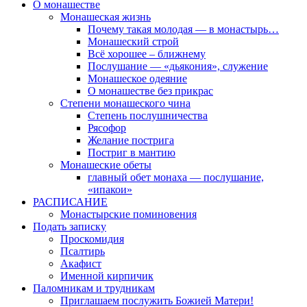
О монашестве
Монашеская жизнь
Почему такая молодая — в монастырь…
Монашеский строй
Всё хорошее – ближнему
Послушание — «дьякония», служение
Монашеское одеяние
О монашестве без прикрас
Степени монашеского чина
Степень послушничества
Рясофор
Желание пострига
Постриг в мантию
Монашеские обеты
главный обет монаха — послушание,
«ипакои»
РАСПИСАНИЕ
Монастырские поминовения
Подать записку
Проскомидия
Псалтирь
Акафист
Именной кирпичик
Паломникам и трудникам
Приглашаем послужить Божией Матери!