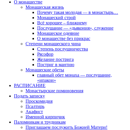
О монашестве
Монашеская жизнь
Почему такая молодая — в монастырь…
Монашеский строй
Всё хорошее – ближнему
Послушание — «дьякония», служение
Монашеское одеяние
О монашестве без прикрас
Степени монашеского чина
Степень послушничества
Рясофор
Желание пострига
Постриг в мантию
Монашеские обеты
главный обет монаха — послушание,
«ипакои»
РАСПИСАНИЕ
Монастырские поминовения
Подать записку
Проскомидия
Псалтирь
Акафист
Именной кирпичик
Паломникам и трудникам
Приглашаем послужить Божией Матери!