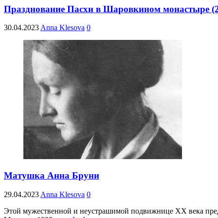
Празднование Пасхи в Шаровкином монастыре (2
30.04.2023
Anna Klesova
0
Матушка Анна Бруни
29.04.2023
Anna Klesova
0
Этой мужественной и неустрашимой подвижнице ХХ века предс