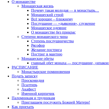
О монашестве
Монашеская жизнь
Почему такая молодая — в монастырь…
Монашеский строй
Всё хорошее – ближнему
Послушание — «дьякония», служение
Монашеское одеяние
О монашестве без прикрас
Степени монашеского чина
Степень послушничества
Рясофор
Желание пострига
Постриг в мантию
Монашеские обеты
главный обет монаха — послушание, «ипакои
РАСПИСАНИЕ
Монастырские поминовения
Подать записку
Проскомидия
Псалтирь
Акафист
Именной кирпичик
Паломникам и трудникам
Приглашаем послужить Божией Матери!
Как проехать