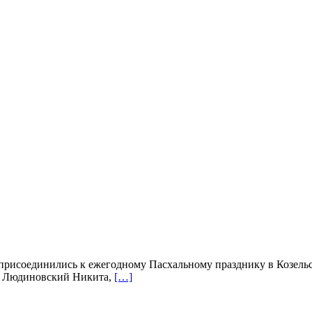
рисоединились к ежегодному Пасхальному празднику в Козельс
 и Людиновский Никита,
[…]