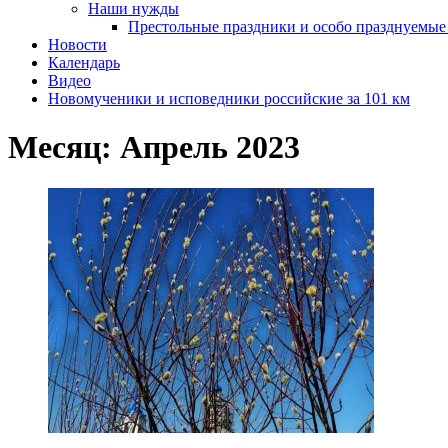
Наши нужды
Престольные праздники и особо празднуемые
Новости
Календарь
Видео
Новомученики и исповедники российские за 101 км
Месяц:
Апрель 2023