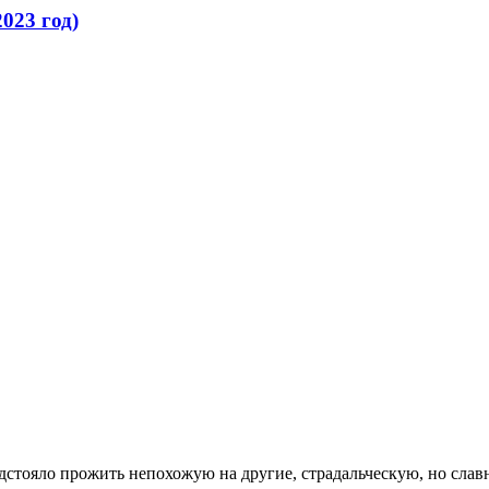
023 год)
тояло прожить непохожую на другие, страдальческую, но слав