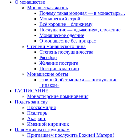
О монашестве
Монашеская жизнь
Почему такая молодая — в монастырь…
Монашеский строй
Всё хорошее – ближнему
Послушание — «дьякония», служение
Монашеское одеяние
О монашестве без прикрас
Степени монашеского чина
Степень послушничества
Рясофор
Желание пострига
Постриг в мантию
Монашеские обеты
главный обет монаха — послушание,
«ипакои»
РАСПИСАНИЕ
Монастырские поминовения
Подать записку
Проскомидия
Псалтирь
Акафист
Именной кирпичик
Паломникам и трудникам
Приглашаем послужить Божией Матери!