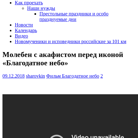
Как проехать
Наши нужды
Престольные праздники и особо
празднуемые дни
Новости
Календарь
Видео
Новомученики и исповедники российские за 101 км
Молебен с акафистом перед иконой
«Благодатное небо»
09.12.2018
sharovkin
Фильм Благодатное небо
2