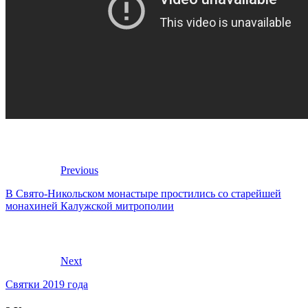
Previous
В Свято-Никольском монастыре простились со старейшей
монахиней Калужской митрополии
Next
Святки 2019 года