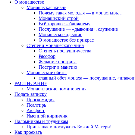
О монашестве
Монашеская жизнь
Почему такая молодая — в монастырь…
Монашеский строй
Всё хорошее – ближнему
Послушание — «дьякония», служение
Монашеское одеяние
О монашестве без прикрас
Степени монашеского чина
Степень послушничества
Рясофор
Желание пострига
Постриг в мантию
Монашеские обеты
главный обет монаха — послушание, «ипакои
РАСПИСАНИЕ
Монастырские поминовения
Подать записку
Проскомидия
Псалтирь
Акафист
Именной кирпичик
Паломникам и трудникам
Приглашаем послужить Божией Матери!
Как проехать