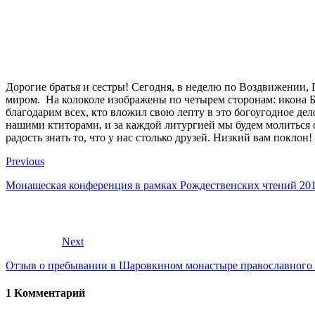
Дорогие братья и сестры! Сегодня, в неделю по Воздвижении, 
миром. На колоколе изображены по четырем сторонам: икона Б
благодарим всех, кто вложил свою лепту в это богоугодное дел
нашими ктиторами, и за каждой литургией мы будем молиться о
радость знать то, что у нас столько друзей. Низкий вам поклон!
Previous
Монашеская конференция в рамках Рождественских чтений 201
Next
Отзыв о пребывании в Шаровкином монастыре православного л
1 Kомментарий