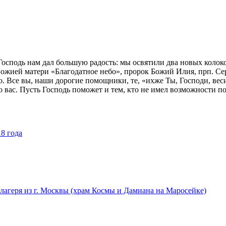
Господь нам дал большую радость: мы освятили два новых колоко
ожией матери «Благодатное небо», пророк Божий Илия, прп. Сер
о. Все вы, наши дорогие помощники, те, «ихже Ты, Господи, веси
 вас. Пусть Господь поможет и тем, кто не имел возможности по
8 года
агеря из г. Москвы (храм Космы и Дамиана на Маросейке)