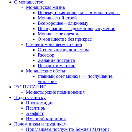
О монашестве
Монашеская жизнь
Почему такая молодая — в монастырь…
Монашеский строй
Всё хорошее – ближнему
Послушание — «дьякония», служение
Монашеское одеяние
О монашестве без прикрас
Степени монашеского чина
Степень послушничества
Рясофор
Желание пострига
Постриг в мантию
Монашеские обеты
главный обет монаха — послушание,
«ипакои»
РАСПИСАНИЕ
Монастырские поминовения
Подать записку
Проскомидия
Псалтирь
Акафист
Именной кирпичик
Паломникам и трудникам
Приглашаем послужить Божией Матери!