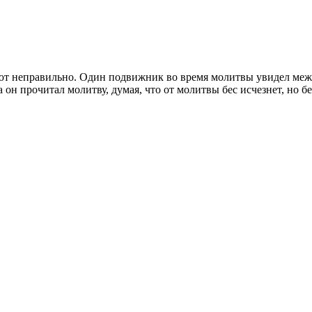
ают неправильно. Один подвижник во время молитвы увидел между
гда он прочитал молитву, думая, что от молитвы бес исчезнет, но