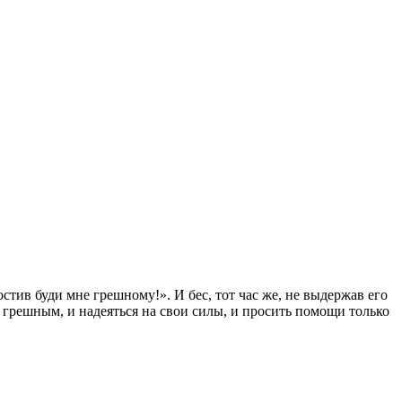
стив буди мне грешному!». И бес, тот час же, не выдержав его
м грешным, и надеяться на свои силы, и просить помощи только