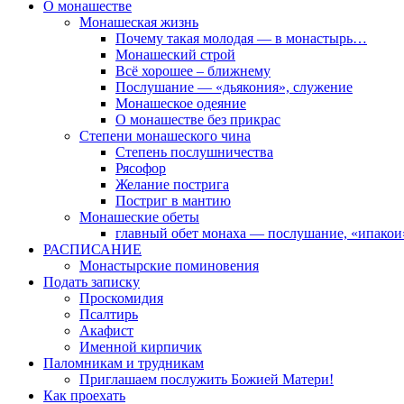
О монашестве
Монашеская жизнь
Почему такая молодая — в монастырь…
Монашеский строй
Всё хорошее – ближнему
Послушание — «дьякония», служение
Монашеское одеяние
О монашестве без прикрас
Степени монашеского чина
Степень послушничества
Рясофор
Желание пострига
Постриг в мантию
Монашеские обеты
главный обет монаха — послушание, «ипакои
РАСПИСАНИЕ
Монастырские поминовения
Подать записку
Проскомидия
Псалтирь
Акафист
Именной кирпичик
Паломникам и трудникам
Приглашаем послужить Божией Матери!
Как проехать