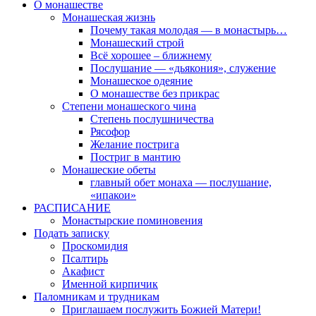
О монашестве
Монашеская жизнь
Почему такая молодая — в монастырь…
Монашеский строй
Всё хорошее – ближнему
Послушание — «дьякония», служение
Монашеское одеяние
О монашестве без прикрас
Степени монашеского чина
Степень послушничества
Рясофор
Желание пострига
Постриг в мантию
Монашеские обеты
главный обет монаха — послушание,
«ипакои»
РАСПИСАНИЕ
Монастырские поминовения
Подать записку
Проскомидия
Псалтирь
Акафист
Именной кирпичик
Паломникам и трудникам
Приглашаем послужить Божией Матери!