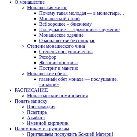
О монашестве
Монашеская жизнь
Почему такая молодая — в монастырь…
Монашеский строй
Всё хорошее – ближнему
Послушание — «дьякония», служение
Монашеское одеяние
О монашестве без прикрас
Степени монашеского чина
Степень послушничества
Рясофор
Желание пострига
Постриг в мантию
Монашеские обеты
главный обет монаха — послушание,
«ипакои»
РАСПИСАНИЕ
Монастырские поминовения
Подать записку
Проскомидия
Псалтирь
Акафист
Именной кирпичик
Паломникам и трудникам
Приглашаем послужить Божией Матери!