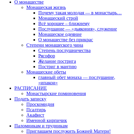
О монашестве
Монашеская жизнь
Почему такая молодая — в монастырь…
Монашеский строй
Всё хорошее – ближнему
Послушание — «дьякония», служение
Монашеское одеяние
О монашестве без прикрас
Степени монашеского чина
Степень послушничества
Рясофор
Желание пострига
Постриг в мантию
Монашеские обеты
главный обет монаха — послушание,
«ипакои»
РАСПИСАНИЕ
Монастырские поминовения
Подать записку
Проскомидия
Псалтирь
Акафист
Именной кирпичик
Паломникам и трудникам
Приглашаем послужить Божией Матери!