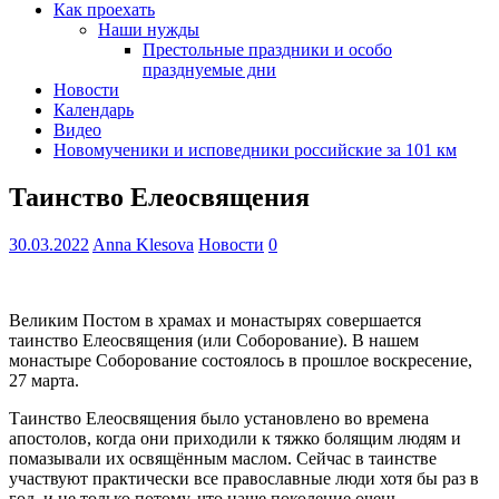
Как проехать
Наши нужды
Престольные праздники и особо
празднуемые дни
Новости
Календарь
Видео
Новомученики и исповедники российские за 101 км
Таинство Елеосвящения
30.03.2022
Anna Klesova
Новости
0
Великим Постом в храмах и монастырях совершается
таинство Елеосвящения (или Соборование). В нашем
монастыре Соборование состоялось в прошлое воскресение,
27 марта.
Таинство Елеосвящения было установлено во времена
апостолов, когда они приходили к тяжко болящим людям и
помазывали их освящённым маслом. Сейчас в таинстве
участвуют практически все православные люди хотя бы раз в
год, и не только потому, что наше поколение очень