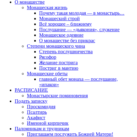
О монашестве
Монашеская жизнь
Почему такая молодая — в монастырь…
Монашеский строй
Всё хорошее – ближнему
Послушание — «дьякония», служение
Монашеское одеяние
О монашестве без прикрас
Степени монашеского чина
Степень послушничества
Рясофор
Желание пострига
Постриг в мантию
Монашеские обеты
главный обет монаха — послушание,
«ипакои»
РАСПИСАНИЕ
Монастырские поминовения
Подать записку
Проскомидия
Псалтирь
Акафист
Именной кирпичик
Паломникам и трудникам
Приглашаем послужить Божией Матери!