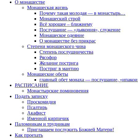
О монашестве
Монашеская жизнь
Почему такая молодая — в монастырь…
Монашеский строй
Всё хорошее – ближнему
Послушание — «дьякония», служение
Монашеское одеяние
О монашестве без прикрас
Степени монашеского чина
Степень послушничества
Рясофор
Желание пострига
Постриг в мантию
Монашеские обеты
главный обет монаха — послушание, «ипакои
РАСПИСАНИЕ
Монастырские поминовения
Подать записку
Проскомидия
Псалтирь
Акафист
Именной кирпичик
Паломникам и трудникам
Приглашаем послужить Божией Матери!
Как проехать