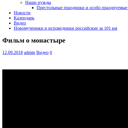
Наши нужды
Престольные праздники и особо празднуемые
Новости
Календарь
Видео
Новомученики и исповедники российские за 101 км
Фильм о монастыре
12.09.2018
admin
Видео
0