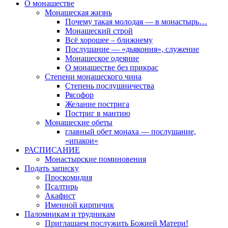
О монашестве
Монашеская жизнь
Почему такая молодая — в монастырь…
Монашеский строй
Всё хорошее – ближнему
Послушание — «дьякония», служение
Монашеское одеяние
О монашестве без прикрас
Степени монашеского чина
Степень послушничества
Рясофор
Желание пострига
Постриг в мантию
Монашеские обеты
главный обет монаха — послушание,
«ипакои»
РАСПИСАНИЕ
Монастырские поминовения
Подать записку
Проскомидия
Псалтирь
Акафист
Именной кирпичик
Паломникам и трудникам
Приглашаем послужить Божией Матери!